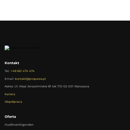
Kontakt
Tel.:
+48 661 474 474
Email:
kontakt@proparea.pl
Adres: Ul. Aleje Jerozolimskie 81 lok 7.10 02-001 Warszawa
Kariera
Współpraca
Oferta
Husförverkliganden