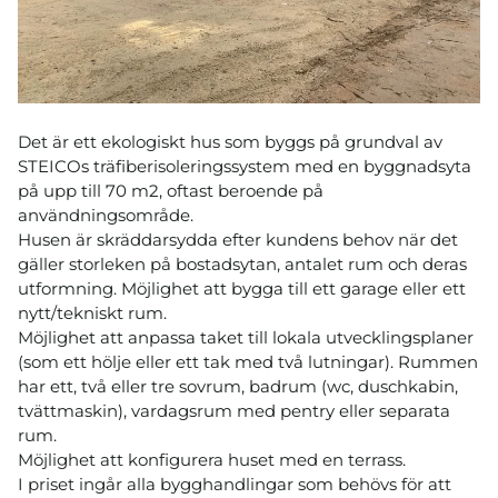
Det är ett ekologiskt hus som byggs på grundval av
STEICOs träfiberisoleringssystem med en byggnadsyta
på upp till 70 m2, oftast beroende på
användningsområde.
Husen är skräddarsydda efter kundens behov när det
gäller storleken på bostadsytan, antalet rum och deras
utformning. Möjlighet att bygga till ett garage eller ett
nytt/tekniskt rum.
Möjlighet att anpassa taket till lokala utvecklingsplaner
(som ett hölje eller ett tak med två lutningar). Rummen
har ett, två eller tre sovrum, badrum (wc, duschkabin,
tvättmaskin), vardagsrum med pentry eller separata
rum.
Möjlighet att konfigurera huset med en terrass.
I priset ingår alla bygghandlingar som behövs för att