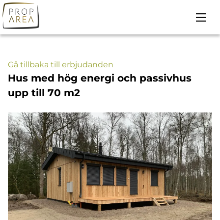
Skip
to
content
Gå tillbaka till erbjudanden
Hus med hög energi och passivhus
upp till 70 m2