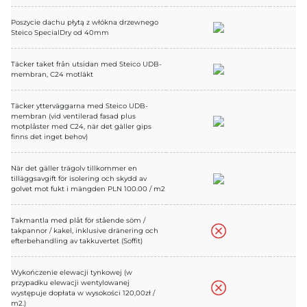
Poszycie dachu płytą z włókna drzewnego
Steico SpecialDry od 40mm
Täcker taket från utsidan med Steico UDB-
membran, C24 motläkt
Täcker ytterväggarna med Steico UDB-
membran (vid ventilerad fasad plus
motplåster med C24, när det gäller gips
finns det inget behov)
När det gäller trägolv tillkommer en
tilläggsavgift för isolering och skydd av
golvet mot fukt i mängden PLN 100.00 / m2
Takmantla med plåt för stående söm /
takpannor / kakel, inklusive dränering och
efterbehandling av takkuvertet (Soffit)
Wykończenie elewacji tynkowej (w
przypadku elewacji wentylowanej
występuje dopłata w wysokości 120,00zł /
m2.)