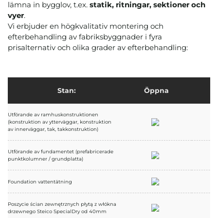
lämna in bygglov, t.ex.
statik, ritningar, sektioner och
vyer
.
Vi erbjuder en högkvalitativ montering och
efterbehandling av fabriksbyggnader i fyra
prisalternativ och olika grader av efterbehandling:
Stan:
Öppna
Utförande av ramhuskonstruktionen
(konstruktion av ytterväggar, konstruktion
av innerväggar, tak, takkonstruktion)
Utförande av fundamentet (prefabricerade
punktkolumner / grundplatta)
Foundation vattentätning
Poszycie ścian zewnętrznych płytą z włókna
drzewnego Steico SpecialDry od 40mm