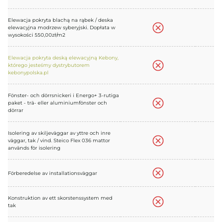
Elewacja pokryta blachą na rąbek / deska
elewacyjna modrzew syberyjski. Dopłata w
wysokości 550,00zł/m2
Elewacja pokryta deską elewacyjną Kebony,
którego jesteśmy dystrybutorem
kebonypolska.pl
Fönster- och dörrsnickeri i Energo+ 3-rutiga
paket - trä- eller aluminiumfönster och
dörrar
Isolering av skiljeväggar av yttre och inre
väggar, tak / vind. Steico Flex 036 mattor
används för isolering
Förberedelse av installationsväggar
Konstruktion av ett skorstenssystem med
tak