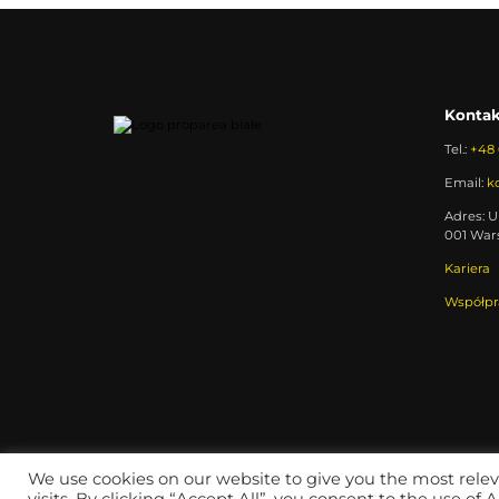
Kontak
Tel.:
+48 
Email:
k
Adres: Ul
001 War
Kariera
Współpr
We use cookies on our website to give you the most rel