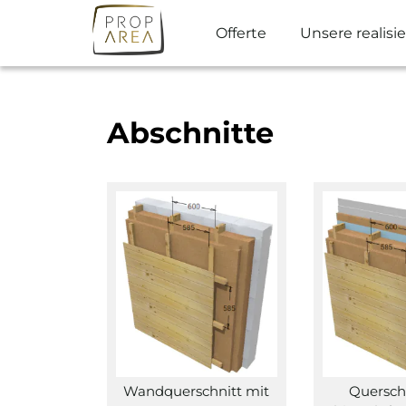
Skip
to
Offerte
Unsere realis
content
Abschnitte
Wandquerschnitt mit
Quersch