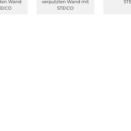
teten Wand
verputzten Wand mit
ST
TEICO
STEICO