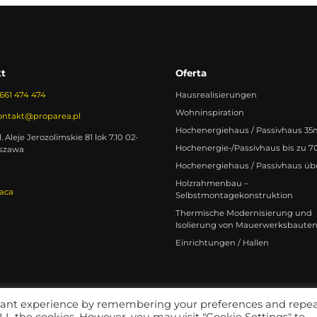
t
Oferta
661 474 474
Hausrealisierungen
Wohninspiration
ontakt@proparea.pl
Hochenergiehaus / Passivhaus 35
. Aleje Jerozolimskie 81 lok 7.10 02-
Hochenergie-/Passivhaus bis zu 
szawa
Hochenergiehaus / Passivhaus üb
Holzrahmenbau –
aca
Selbstmontagekonstruktion
Thermische Modernisierung und
Isolierung von Mauerwerksbaute
Einrichtungen / Hallen
evant experience by remembering your preferences and repe