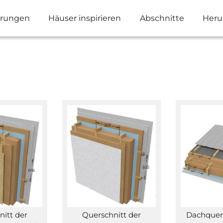
ierungen
Häuser inspirieren
Abschnitte
Heru
nitt der
Querschnitt der
Dachquers