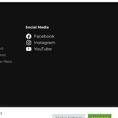
Social Media
Facebook
Instagram
YouTube
m2.
70m2
er 75m2
n
at
Cookie Settings
Accept All