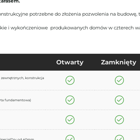
tarasem.
nstrukcyjne potrzebne do złożenia pozwolenia na budowę, 
rskie i wykończeniowe produkowanych domów w czterech wa
Otwarty
Zamknięty
 zewnętrznych, konstrukcja
yta fundamentowa)
o SpecialDry od 40mm