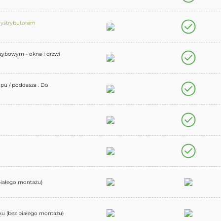
dystrybutorem
zybowym - okna i drzwi
opu / poddasza . Do
białego montażu)
nku (bez białego montażu)