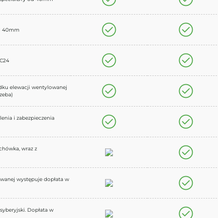
 od 40mm
 C24
dku elewacji wentylowanej
zeba)
enia i zabezpieczenia
chówka, wraz z
owanej występuje dopłata w
syberyjski. Dopłata w