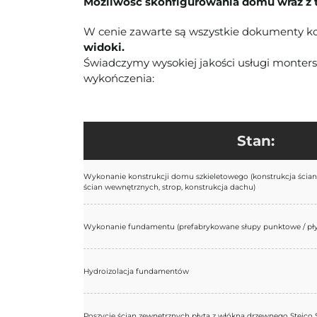
Możliwość skonfigurowania domu wraz z 
W cenie zawarte są wszystkie dokumenty ko
widoki.
Świadczymy wysokiej jakości usługi monte
wykończenia:
Stan:
Wykonanie konstrukcji domu szkieletowego (konstrukcja ścian
ścian wewnętrznych, strop, konstrukcja dachu)
Wykonanie fundamentu (prefabrykowane słupy punktowe / pł
Hydroizolacja fundamentów
Poszycie ścian zewnętrznych płytą z włókna drzewnego Steic