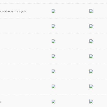
 mostków termicznych
e