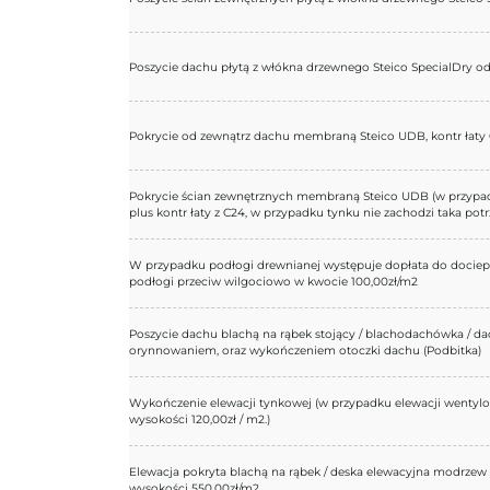
Poszycie dachu płytą z włókna drzewnego Steico SpecialDry
Pokrycie od zewnątrz dachu membraną Steico UDB, kontr łaty
Pokrycie ścian zewnętrznych membraną Steico UDB (w przypa
plus kontr łaty z C24, w przypadku tynku nie zachodzi taka potr
W przypadku podłogi drewnianej występuje dopłata do dociepl
podłogi przeciw wilgociowo w kwocie 100,00zł/m2
Poszycie dachu blachą na rąbek stojący / blachodachówka / da
orynnowaniem, oraz wykończeniem otoczki dachu (Podbitka)
Wykończenie elewacji tynkowej (w przypadku elewacji wentyl
wysokości 120,00zł / m2.)
Elewacja pokryta blachą na rąbek / deska elewacyjna modrzew 
wysokości 550,00zł/m2