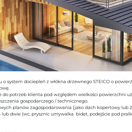
iu o system dociepleń z włókna drzewnego STEICO o powie
owę.
o potrzeb klienta pod względem wielkości powierzchni użyt
zczenia gospodarczego / technicznego.
wych planów zagospodarowania (jako dach kopertowy lub 2-s
a lub dwie (wc, prysznic umywalka bidet, podejście pod pra