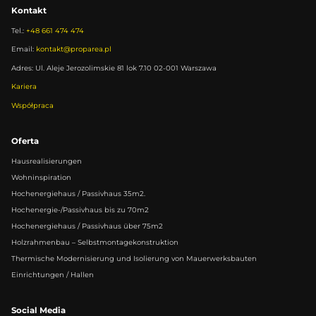
Kontakt
Tel.:
+48 661 474 474
Email:
kontakt@proparea.pl
Adres: Ul. Aleje Jerozolimskie 81 lok 7.10 02-001 Warszawa
Kariera
Współpraca
Oferta
Hausrealisierungen
Wohninspiration
Hochenergiehaus / Passivhaus 35m2.
Hochenergie-/Passivhaus bis zu 70m2
Hochenergiehaus / Passivhaus über 75m2
Holzrahmenbau – Selbstmontagekonstruktion
Thermische Modernisierung und Isolierung von Mauerwerksbauten
Einrichtungen / Hallen
Social Media