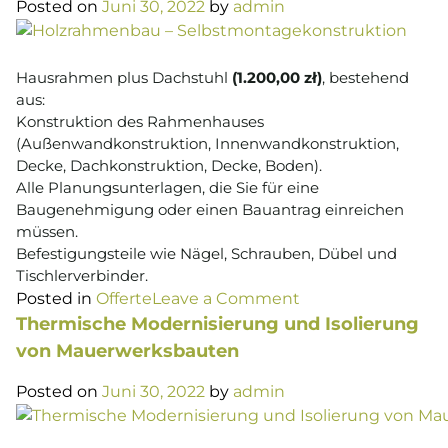
Posted on
Juni 30, 2022
by
admin
Hausrahmen plus Dachstuhl
(1.200,00 zł)
, bestehend
aus:
Konstruktion des Rahmenhauses
(Außenwandkonstruktion, Innenwandkonstruktion,
Decke, Dachkonstruktion, Decke, Boden).
Alle Planungsunterlagen, die Sie für eine
Baugenehmigung oder einen Bauantrag einreichen
müssen.
Befestigungsteile wie Nägel, Schrauben, Dübel und
Tischlerverbinder.
on
Posted in
Offerte
Leave a Comment
Holzrahmenbau
Thermische Modernisierung und Isolierung
–
von Mauerwerksbauten
Selbstmontagekon
Posted on
Juni 30, 2022
by
admin