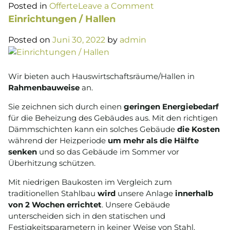
on
Posted in
Offerte
Leave a Comment
Thermische
Einrichtungen / Hallen
Modernisierung
Posted on
Juni 30, 2022
by
admin
und
Isolierung
von
Wir bieten auch Hauswirtschaftsräume/Hallen in
Mauerwerksbaute
Rahmenbauweise
an.
Sie zeichnen sich durch einen
geringen Energiebedarf
für die Beheizung des Gebäudes aus. Mit den richtigen
Dämmschichten kann ein solches Gebäude
die Kosten
während der Heizperiode
um mehr als die Hälfte
senken
und so das Gebäude im Sommer vor
Überhitzung schützen.
Mit niedrigen Baukosten im Vergleich zum
traditionellen Stahlbau
wird
unsere Anlage
innerhalb
von 2 Wochen errichtet
. Unsere Gebäude
unterscheiden sich in den statischen und
Festigkeitsparametern in keiner Weise von Stahl.