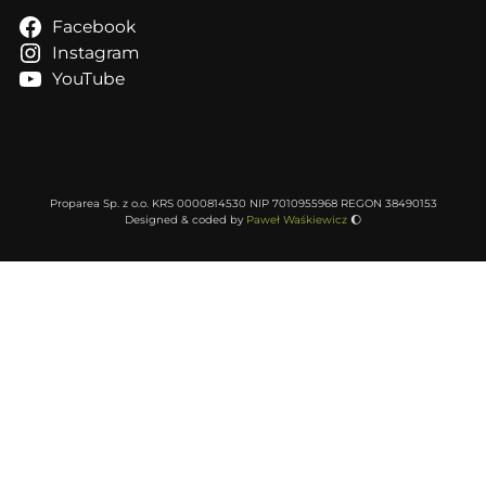
Facebook
Instagram
YouTube
Proparea Sp. z o.o. KRS 0000814530 NIP 7010955968 REGON 38490153
Designed & coded by
Paweł Waśkiewicz
🌔